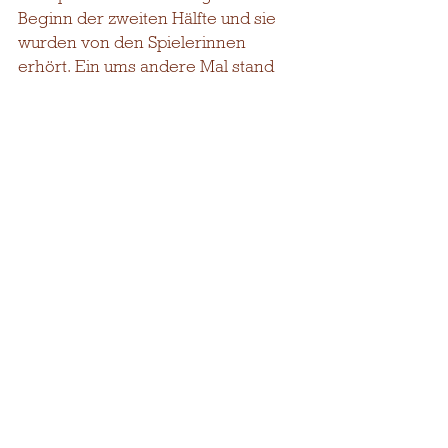
Beginn der zweiten Hälfte und sie 
wurden von den Spielerinnen 
erhört. Ein ums andere Mal stand 
die Defensive wie ein Bollwerk und 
daraus resultierten zahlreiche 
Schnellangriffe und die 
Landshuterinnen gingen erstmal 
zweistellig in Führung. Am Ende 
des dritten Viertels stand ein 
verdientes 58 - 46 auf der 
Anzeigetafel. 
Im letzten Viertel dann ein 
Schaulaufen der Gäste. Mit 24 - 5 
Punkten ging der letzte 
Spielabschnitt an Landshut. 
„Das war ein ganz starker Auftritt 
heute von meiner Mannschaft“ so 
ein zufriedener Coach Christian 