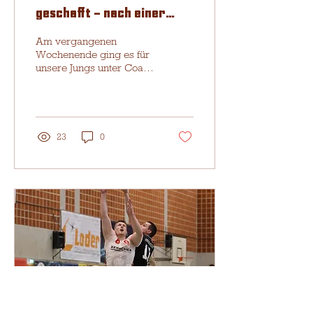
geschafft – nach einer
starken Qualifikation
Am vergangenen
startet das Team
Wochenende ging es für
unsere Jungs unter Coach
kommende Saison in der
Joachim Stass nach
Bayernliga!
Unterhaching zur
Bayernliga-Qualifikation.
Dort warteten mit den
Haching Baskets, dem
23
0
TSV Milbertshofen und
dem TSV Gräfelfing
gleich drei
anspruchsvolle Gegner –
und das alles an nur
einem Tag. Klar war: Nur
der Gruppensieger erhält
das Startrecht für die
Bayernliga. Der Auftakt
gelang mit einem 45:39-
Erfolg gegen den TSV
Gräfelfing perfekt.
Anschließend setzten