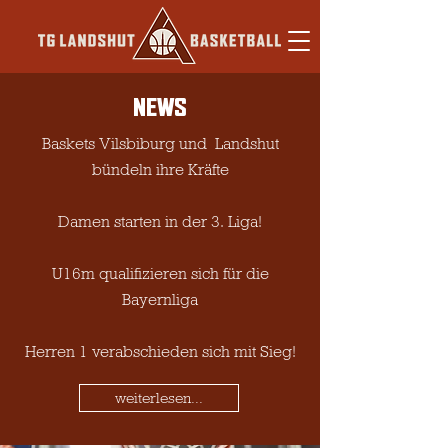
NEWS
Baskets Vilsbiburg und Landshut
bündeln ihre Kräfte
Damen starten in der 3. Liga!
U16m qualifizieren sich für die
Bayernliga
Herren 1 verabschieden sich mit Sieg!
weiterlesen...