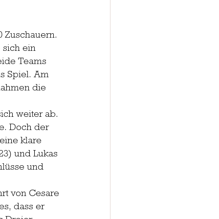
0 Zuschauern. 
 sich ein 
Beide Teams 
es Spiel. Am 
nahmen die 
ich weiter ab. 
e. Doch der 
ine klare 
(23) und Lukas 
hlüsse und 
rt von Cesare 
s, dass er 