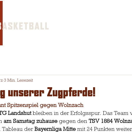
Home
Teams
Som
rz
3 Min. Lesezeit
g unserer Zugpferde!
nt Spitzenspiel gegen Wolnzach
TG Landshut
 bleiben in der Erfolgsspur. Das Team 
n 
am Samstag zuhause
 gegen den
 TSV 1884 Wolnz
m Tableau der 
Bayernliga Mitte
 mit 24 Punkten weiter