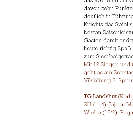
das Werfen nicht ve
davon zehn Punkte a
deutlich in Führung
Knights das Spiel s
besten Saisonleist
Gästen damit endgü
heute richtig Spaß
zum Sieg beigetrag
Mit 12 Siegen und 
geht es am Sonnta
Vilsbiburg 2. Sprun
TG Landshut
 (Korb
Sillah (4), Jejuan M
Wiebe (15/2), Bugaj