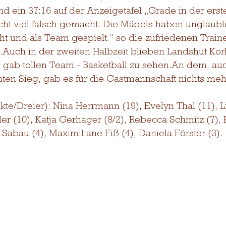
and ein 37:16 auf der Anzeigetafel.„Grade in der erst
cht viel falsch gemacht. Die Mädels haben unglaubl
ht und als Team gespielt.“ so die zufriedenen Traine
.Auch in der zweiten Halbzeit blieben Landshut Kor
s gab tollen Team - Basketball zu sehen.An dem, auc
nten Sieg, gab es für die Gastmannschaft nichts meh
te/Dreier): Nina Herrmann (19), Evelyn Thal (11), Li
ler (10), Katja Gerhager (8/2), Rebecca Schmitz (7), 
 Sabau (4), Maximiliane Fiß (4), Daniela Förster (3).