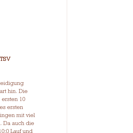
 TSV 
teidigung 
rt hin. Die 
 ersten 10 
es ersten 
ingen mit viel 
. Da auch die 
0:0 Lauf und 