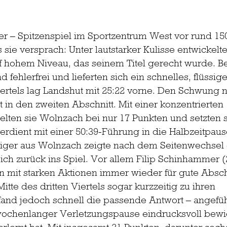
ter – Spitzenspiel im Sportzentrum West vor rund 15
s sie versprach: Unter lautstarker Kulisse entwickelte
uf hohem Niveau, das seinem Titel gerecht wurde. 
 fehlerfrei und lieferten sich ein schnelles, flüssig
ertels lag Landshut mit 25:22 vorne. Den Schwung 
 in den zweiten Abschnitt. Mit einer konzentrierten 
elten sie Wolnzach bei nur 17 Punkten und setzten s
erdient mit einer 50:39-Führung in die Halbzeitpaus
iger aus Wolnzach zeigte nach dem Seitenwechsel e
sich zurück ins Spiel. Vor allem Filip Schinhammer 
n mit starken Aktionen immer wieder für gute Absc
itte des dritten Viertels sogar kurzzeitig zu ihren 
and jedoch schnell die passende Antwort – angefüh
ochenlanger Verletzungspause eindrucksvoll bewie