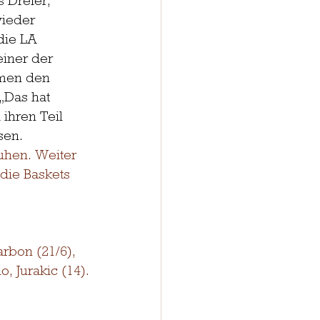
 Dreier, 
wieder 
die LA 
einer der 
hmen den 
„Das hat 
ihren Teil 
sen.
uhen. Weiter 
die Baskets 
arbon (21/6), 
, Jurakic (14).