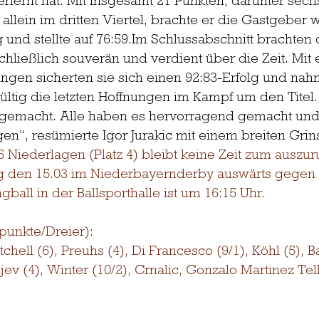
rlernt hat. Mit insgesamt 21 Punkten, darunter sechs
llein im dritten Viertel, brachte er die Gastgeber 
 und stellte auf 76:
59.Im
 Schlussabschnitt brachten 
chließlich souverän und verdient über die Zeit. Mit 
ungen sicherten sie sich einen 92:83-Erfolg und na
ltig die letzten Hoffnungen im Kampf um den Titel.
 gemacht. Alle haben es hervorragend gemacht und 
en“, resümierte Igor Jurakic mit einem breiten Grin
6 Niederlagen (Platz 4) bleibt keine Zeit zum auszur
g den 15.03 im Niederbayernderby auswärts gegen 
gball in der Ballsporthalle ist um 16:15 Uhr.
punkte/Dreier):
itchell (6), Preuhs (4), Di Francesco (9/1), Köhl (5), B
ev (4), Winter (10/2), Crnalic, Gonzalo Martinez Tello