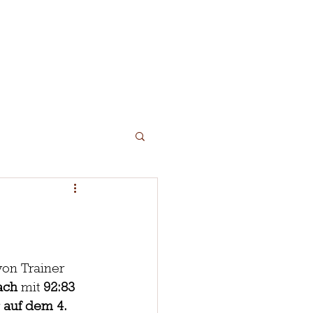
mercamp
Trainingszeiten
More
von Trainer 
ach
 mit 
92:83 
 
auf dem 4. 