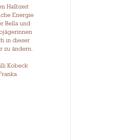
en Halbzeit 
iche Energie 
r Bella und 
bjägerinnen 
h in dieser 
r zu ändern.
lli Kobeck 
Franka 