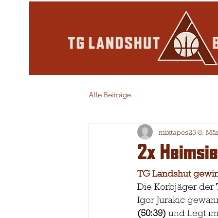
Alle Beiträge
mixtapes23
8. Mä
2x Heimsie
TG Landshut gewin
Die Korbjäger der 
Igor Jurakic gewan
(50:39)
 und liegt i