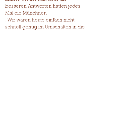
besseren Antworten hatten jedes 
Mal die Münchner.
„Wir waren heute einfach nicht 
schnell genug im Umschalten in die 
Defensive. Die Hellenen haben uns 
zu viele Fast Breaks eingeschenkt. 
Das waren mindestens 20 Punkte“, 
so der Trainer.
Jetzt heißt es Mund abwischen und 
weiter. Am nächsten Samstag geht 
es in eigener Halle gegen den 
letztjährigen Tabellenzweiten TSV 
1880 Wasserburg und da wollen die 
Landshuter Basketballerinnen 
wieder zurück in die Erfolgsspur.
Gegen Hellenen München 
punkteten: 