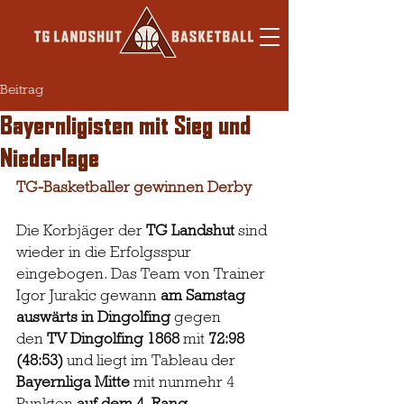
Beitrag
Bayernligisten mit Sieg und
Niederlage
TG-Basketballer gewinnen Derby
Die Korbjäger der 
TG Landshut
 sind 
wieder in die Erfolgsspur 
eingebogen. Das Team von Trainer 
Igor Jurakic gewann 
am Samstag 
auswärts in Dingolfing
 gegen 
den
 TV Dingolfing 1868
 mit 
72:98 
(48:53)
 und liegt im Tableau der 
Bayernliga Mitte
 mit nunmehr 4 
Punkten 
auf dem 4. Rang
.