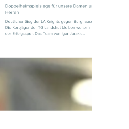
Doppelheimspielsiege für unsere Damen und
Herren
Deutlicher Sieg der LA Knights gegen Burghausen
Die Korbjäger der TG Landshut bleiben weiter in
der Erfolgsspur. Das Team von Igor Jurakic
gewann am Samstag zuhause gegen den SV
Wacker Burghausen mit 99:71 (38:29) und liegt im
Tableau der Bayernliga Mitte mit nunmehr 28
Punkten weiter auf dem 4. Rang . Die Hausherren
legten im ersten Viertel einen beeindruckenden
9:0-Lauf hin. Vor allem Landshuts Artur Bugajev,
der am Ende mit 31 Punkten Topscorer wurde,
präsentierte si