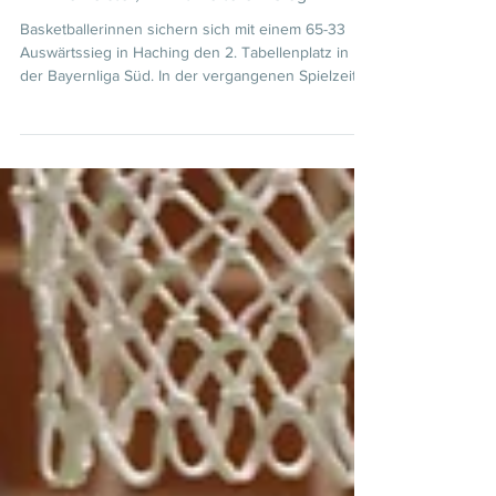
D1 Vizemeister, H1 mit weiterem Sieg
Basketballerinnen sichern sich mit einem 65-33
Auswärtssieg in Haching den 2. Tabellenplatz in
der Bayernliga Süd. In der vergangenen Spielzeit
waren die Haching Baskets noch ein Angstgegner
der LA- Knights. „Das ist eine sehr erfahrene
Mannschaft, gegen die wir immer auf der Hut sein
müssen“, so hatte Coach Christian Gerhager seine
Spielerinnen vor Anpfiff gewarnt. „Das eher
statische Spiel von Haching liegt uns nicht
besonders. Wir müssen von Anfang an gut
verteidigen und